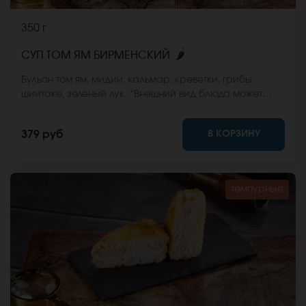
350 г
🌶
СУП ТОМ ЯМ БИРМЕНСКИЙ
Бульон том ям, мидии, кальмар, креветки, грибы
шиитаке, зеленый лук. *Внешний вид блюда может
отличаться от фото на сайте.
В КОРЗИНУ
379 руб
темпурные