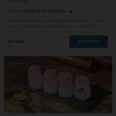
230 г
8 шт.
🌶
РОЛЛ КИТАЙСКАЯ КРЕВЕТКА
Креветка, крем чиз, оранжевая икра масаго, унаги
соус, спайси соус, зеленый лук, рис, нори. *Не
забудьте заказать имбирь, васаби и соевый соус.
Они не входят в стоимость заказа. *Внешний вид
В КОРЗИНУ
419 руб
блюда может отличаться от фото на сайте.