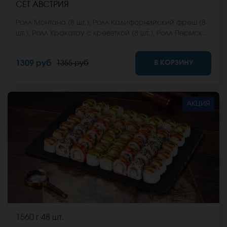
СЕТ АВСТРИЯ
Ролл Монтана (8 шт.), Ролл Калифорнийский фреш (8
шт.), Ролл Кракатау с креветкой (8 шт.), Ролл Пермский
(8 шт.), Ролл Анапский (8 шт.). *Не забудьте заказать
имбирь, васаби и соевый соус. Они не входят в
В КОРЗИНУ
1309 руб
1355 руб
стоимость заказа. *Внешний вид блюда может
отличаться от фото на сайте.
АКЦИЯ
1560 г
48 шт.