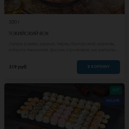
300 г
ТОКИЙСКИЙ ВОК
Лапша рамен, курица, перец болгарский, морковь,
капуста пекинская, фасоль стручковая, лук репчатый,
соус вок, кунжут. *Внешний вид блюда может
отличаться от фото на сайте.
В КОРЗИНУ
319 руб
ХИТ
АКЦИЯ