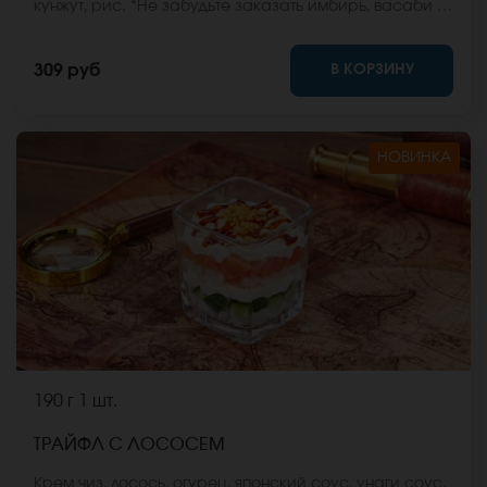
кунжут, рис. *Не забудьте заказать имбирь, васаби и
соевый соус. Они не входят в стоимость заказа.
*Внешний вид блюда может отличаться от фото на
В КОРЗИНУ
309 руб
сайте.
НОВИНКА
190 г
1 шт.
ТРАЙФЛ С ЛОСОСЕМ
Крем чиз, лосось, огурец, японский соус, унаги соус,