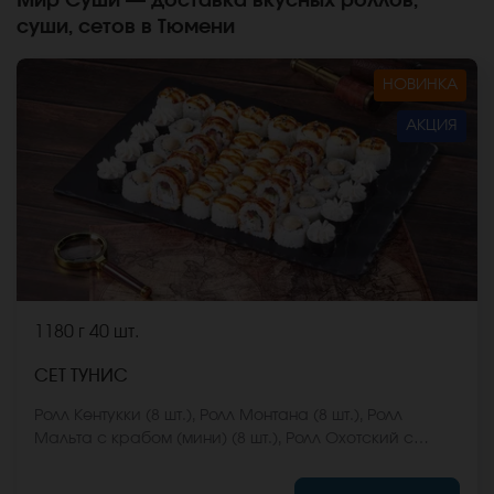
Мир Суши — доставка вкусных роллов,
суши, сетов в Тюмени
НОВИНКА
АКЦИЯ
1180 г
40 шт.
СЕТ ТУНИС
Ролл Кентукки (8 шт.), Ролл Монтана (8 шт.), Ролл
Мальта с крабом (мини) (8 шт.), Ролл Охотский с
креветкой (8 шт.), Ролл Египетская курица (8 шт.) *Не
забудьте заказать имбирь, васаби и соевый соус.