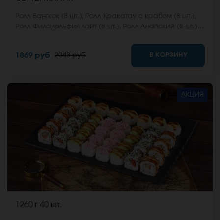
Ролл Бангкок (8 шт.), Ролл Кракатау с крабом (8 шт.),
Ролл Филадельфия лайт (8 шт.), Ролл Анапский (8 шт.),
Ролл Анапский с беконом (8 шт.), Ролл Кентукки хот (8
шт.), Ролл Макарена (8 шт.). *Не забудьте заказать
В КОРЗИНУ
1869 руб
2043 руб
имбирь, васаби и соевый соус. Они не входят в
стоимость заказа. *Внешний вид блюда может
отличаться от фото на сайте.
АКЦИЯ
1260 г
40 шт.