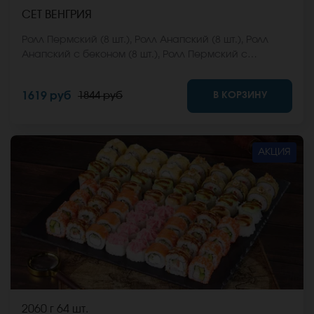
СЕТ ВЕНГРИЯ
Ролл Пермский (8 шт.), Ролл Анапский (8 шт.), Ролл
Анапский с беконом (8 шт.), Ролл Пермский с
беконом (8 шт.), Ролл Калифорнийский фреш (8 шт.),
Ролл Ижевский (8 шт.). *Не забудьте заказать имбирь,
В КОРЗИНУ
1619 руб
1844 руб
васаби и соевый соус. Они не входят в стоимость
заказа. *Внешний вид блюда может отличаться от
фото на сайте.
АКЦИЯ
2060 г
64 шт.