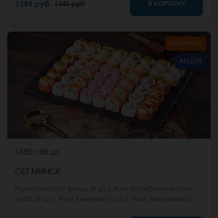
В КОРЗИНУ
1289 руб
1345 руб
Они не входят в стоимость заказа. *Внешний вид
блюда может отличаться от фото на сайте.
НОВИНКА
АКЦИЯ
1550 г
48 шт.
СЕТ МИНСК
Ролл Кракатау фреш (8 шт.), Ролл Калифорнийский
краб (8 шт.), Ролл Кентукки (8 шт.), Ролл Мексиканская
цыпа (8 шт.), Ролл Египетская курица (8 шт.), Ролл