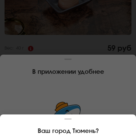
59 руб
Вес:
40 г
СОУС ЯКИ
В приложении удобнее
Состав:
Островатый соус отлично подходит для горячих
роллов и закусок.
За покупку вам будет начислено
5
баллов
Карта доставки
Главная
Дополнительно
Соус Яки
Ваш город
Тюмень
?