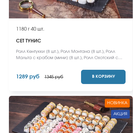
1180 г
40 шт.
СЕТ ТУНИС
Ролл Кентукки (8 шт.), Ролл Монтана (8 шт.), Ролл
Мальта с крабом (мини) (8 шт.), Ролл Охотский с
креветкой (8 шт.), Ролл Египетская курица (8 шт.)
*Не забудьте заказать имбирь, васаби и соевый
1289 руб
В КОРЗИНУ
соус. Они не входят в стоимость заказа. *Внешний
1345 руб
вид блюда может отличаться от фото на сайте.
НОВИНКА
АКЦИЯ