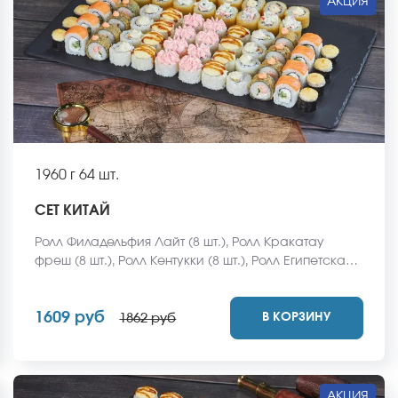
АКЦИЯ
1960 г
64 шт.
СЕТ КИТАЙ
Ролл Филадельфия Лайт (8 шт.), Ролл Кракатау
фреш (8 шт.), Ролл Кентукки (8 шт.), Ролл Египетская
курица (8 шт.), Ролл Кентукки хот (8 шт.), Ролл Эль
Пасо (8 шт.), Ролл Карибы (8 шт.), Ролл Мальта с
1609 руб
В КОРЗИНУ
сыром (8 шт.) *Не забудьте заказать имбирь,
1862 руб
васаби и соевый соус. Они не входят в стоимость
заказа. *Внешний вид блюда может отличаться от
фото на сайте.
АКЦИЯ