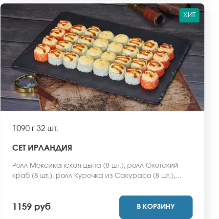
ХИТ
1090 г
32 шт.
СЕТ ИРЛАНДИЯ
Ролл Мексиканская цыпа (8 шт.), ролл Охотский
краб (8 шт.), ролл Курочка из Сакурасо (8 шт.),
ролл Египетская курица (8 шт.) *Не забудьте
заказать имбирь, васаби и соевый соус. Они не
1159 руб
В КОРЗИНУ
входят в стоимость заказа. *Внешний вид блюда
может отличаться от фото на сайте.