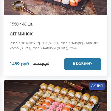
1550 г
48 шт.
СЕТ МИНСК
Ролл Кракатау фреш (8 шт.), Ролл Калифорнийский
краб (8 шт.), Ролл Кентукки (8 шт.), Ролл
Мексиканская цыпа (8 шт.), Ролл Египетская курица
(8 шт.), Ролл Кентукки хот (8 шт.) *Не забудьте
1489 руб
В КОРЗИНУ
заказать имбирь, васаби и соевый соус. Они не
1534 руб
входят в стоимость заказа. *Внешний вид блюда
может отличаться от фото на сайте.
АКЦИЯ