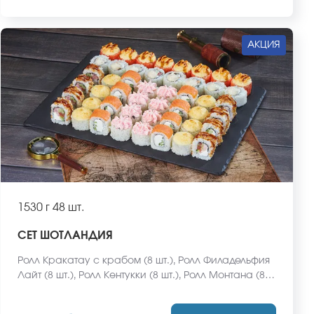
АКЦИЯ
1530 г
48 шт.
СЕТ ШОТЛАНДИЯ
Ролл Кракатау с крабом (8 шт.), Ролл Филадельфия
Лайт (8 шт.), Ролл Кентукки (8 шт.), Ролл Монтана (8
шт.), Ролл Мексиканская цыпа (8 шт.), Ролл Курочка
из Сакурасо (8 шт.) *Не забудьте заказать имбирь,