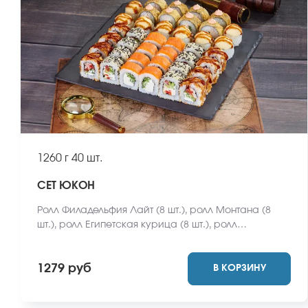
1260 г
40 шт.
СЕТ ЮКОН
Ролл Филадельфия Лайт (8 шт.), ролл Монтана (8
шт.), ролл Египетская курица (8 шт.), ролл
Калифорнийский фреш (8 шт.), ролл Карибы (8 шт.)
*Не забудьте заказать имбирь, васаби и соевый
1279 руб
В КОРЗИНУ
соус. Они не входят в стоимость заказа. *Внешний
вид блюда может отличаться от фото на сайте.