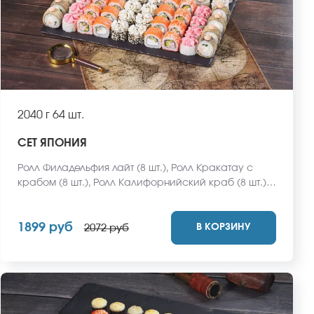
2040 г
64 шт.
СЕТ ЯПОНИЯ
Ролл Филадельфия лайт (8 шт.), Ролл Кракатау с
крабом (8 шт.), Ролл Калифорнийский краб (8 шт.),
Ролл Кентукки (8 шт.), Ролл Эрта Але (8 шт.), Ролл
Сочинский (8 шт.), Ролл Ангарский (8 шт.), Ролл
1899 руб
В КОРЗИНУ
Волжский (8 шт.). *Не забудьте заказать имбирь,
2072 руб
васаби и соевый соус. Они не входят в стоимость
заказа. *Внешний вид блюда может отличаться от
фото на сайте.