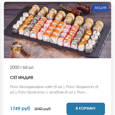
АКЦИЯ
2000 г
64 шт.
СЕТ ИНДИЯ
Ролл Филадельфия лайт (8 шт.), Ролл Гваделупа (8
шт.), Ролл Кракатау с крабом (8 шт.), Ролл
Калифорнийская классика (8 шт.), Ролл Эрта Але (8
шт.), Ролл Калифорния хот (8 шт.), Ролл Охотский
1749 руб
В КОРЗИНУ
краб (8 шт.), Ролл Макарена (8 шт.) *Не забудьте
2042 руб
заказать имбирь, васаби и соевый соус. Они не