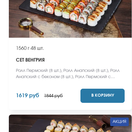
1560 г
48 шт.
СЕТ ВЕНГРИЯ
Ролл Пермский (8 шт.), Ролл Анапский (8 шт.), Ролл
Анапский с беконом (8 шт.), Ролл Пермский с
беконом (8 шт.), Ролл Калифорнийский фреш (8 шт.),
Ролл Ижевский (8 шт.). *Не забудьте заказать
1619 руб
В КОРЗИНУ
имбирь, васаби и соевый соус. Они не входят в
1844 руб
стоимость заказа. *Внешний вид блюда может
отличаться от фото на сайте.
АКЦИЯ