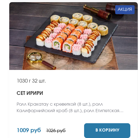
АКЦИЯ
1030 г
32 шт.
СЕТ ИРИРИ
Ролл Кракатау с креветкой (8 шт.), ролл
Калифорнийский краб (8 шт.), ролл Египетская
курица (8 шт.), ролл Кентукки хот (8 шт.) *Не
забудьте заказать имбирь, васаби и соевый соус.
1009 руб
В КОРЗИНУ
Они не входят в стоимость заказа. *Внешний вид
1026 руб
блюда может отличаться от фото на сайте.