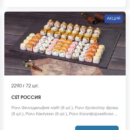
входят в стоимость заказа. *Внешний вид блюда
может отличаться от фото на сайте.
АКЦИЯ
2290 г
72 шт.
СЕТ РОССИЯ
Ролл Филадельфия лайт (8 шт.), Ролл Кракатау фреш
(8 шт.), Ролл Кентукки (8 шт.), Ролл Калифорнийский
краб (8 шт.), Ролл Эрта але (8 шт.), Ролл Эль пасо (8
шт.), Ролл Египетская курица (8 шт.), Ролл