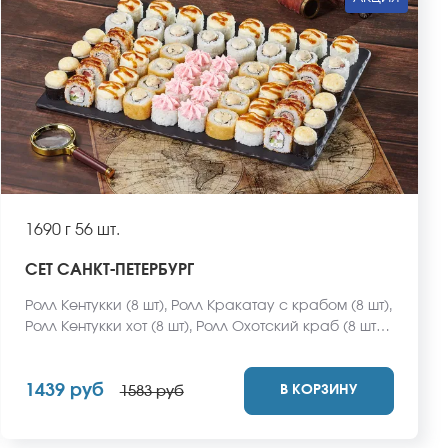
1690 г
56 шт.
СЕТ САНКТ-ПЕТЕРБУРГ
Ролл Кентукки (8 шт), Ролл Кракатау с крабом (8 шт),
Ролл Кентукки хот (8 шт), Ролл Охотский краб (8 шт),
Ролл Египетская курица (8 шт), Ролл Мальта с
сыром (8 шт), Ролл Монтана (8 шт) *Не забудьте
1439 руб
В КОРЗИНУ
заказать имбирь, васаби и соевый соус. Они не
1583 руб
входят в стоимость заказа. *Внешний вид блюда
может отличаться от фото на сайте.