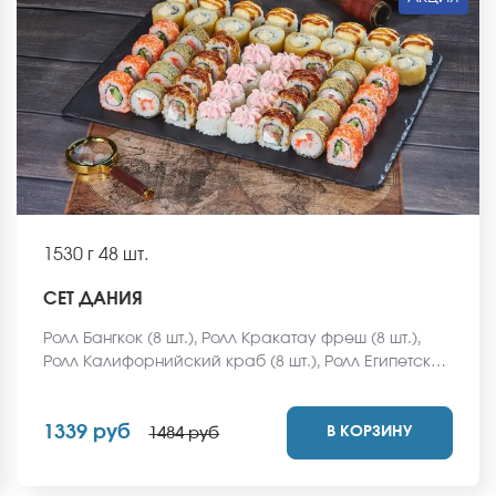
1530 г
48 шт.
СЕТ ДАНИЯ
Ролл Бангкок (8 шт.), Ролл Кракатау фреш (8 шт.),
Ролл Калифорнийский краб (8 шт.), Ролл Египетская
курица (8 шт.), Ролл Кентукки хот (8 шт.), Ролл
Монтана (8 шт.) *Не забудьте заказать имбирь,
1339 руб
В КОРЗИНУ
васаби и соевый соус. Они не входят в стоимость
1484 руб
заказа. *Внешний вид блюда может отличаться от
фото на сайте.