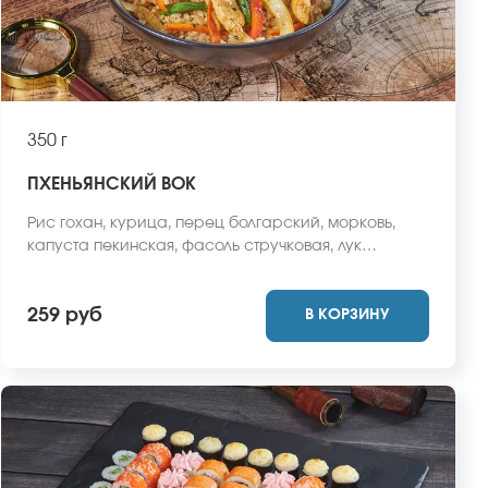
350 г
ПХЕНЬЯНСКИЙ ВОК
Рис гохан, курица, перец болгарский, морковь,
капуста пекинская, фасоль стручковая, лук
репчатый, соус вок, кунжут. *Внешний вид блюда
может отличаться от фото на сайте.
259 руб
В КОРЗИНУ