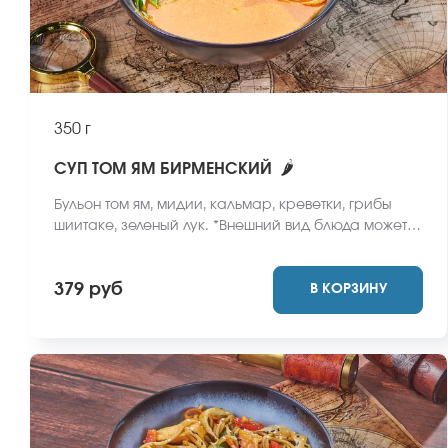
350 г
🌶
СУП ТОМ ЯМ БИРМЕНСКИЙ
Бульон том ям, мидии, кальмар, креветки, грибы
шиитаке, зеленый лук. *Внешний вид блюда может
отличаться от фото на сайте.
379 руб
В КОРЗИНУ