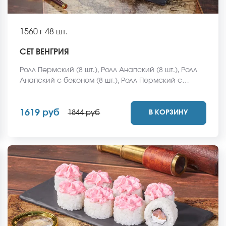
1560 г
48 шт.
СЕТ ВЕНГРИЯ
Ролл Пермский (8 шт.), Ролл Анапский (8 шт.), Ролл
Анапский с беконом (8 шт.), Ролл Пермский с
беконом (8 шт.), Ролл Калифорнийский фреш (8 шт.),
Ролл Ижевский (8 шт.). *Не забудьте заказать
1619 руб
В КОРЗИНУ
имбирь, васаби и соевый соус. Они не входят в
1844 руб
стоимость заказа. *Внешний вид блюда может
отличаться от фото на сайте.