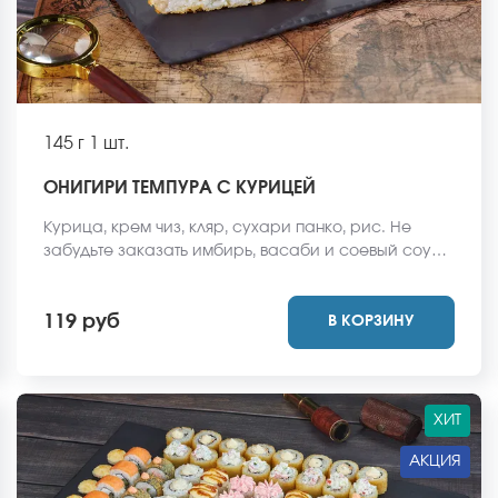
145 г
1 шт.
ОНИГИРИ ТЕМПУРА С КУРИЦЕЙ
Курица, крем чиз, кляр, сухари панко, рис. Не
забудьте заказать имбирь, васаби и соевый соус.
Они не входят в стоимость заказа. *Внешний вид
блюда может отличаться от фото на сайте.
119 руб
В КОРЗИНУ
ХИТ
АКЦИЯ