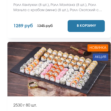
Ролл Кентукки (8 шт.), Ролл Монтана (8 шт.), Ролл
Мальта с крабом (мини) (8 шт.), Ролл Охотский с
креветкой (8 шт.), Ролл Египетская курица (8 шт.)
*Не забудьте заказать имбирь, васаби и соевый
1289 руб
В КОРЗИНУ
соус. Они не входят в стоимость заказа. *Внешний
1345 руб
вид блюда может отличаться от фото на сайте.
НОВИНКА
АКЦИЯ
2530 г
80 шт.