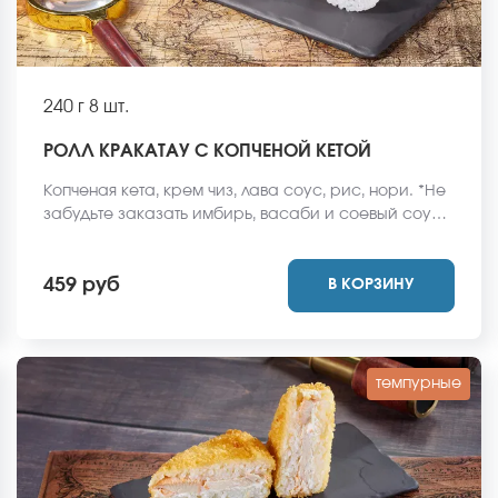
240 г
8 шт.
РОЛЛ КРАКАТАУ С КОПЧЕНОЙ КЕТОЙ
Копченая кета, крем чиз, лава соус, рис, нори. *Не
забудьте заказать имбирь, васаби и соевый соус.
Они не входят в стоимость заказа. *Внешний вид
блюда может отличаться от фото на сайте.
459 руб
В КОРЗИНУ
темпурные