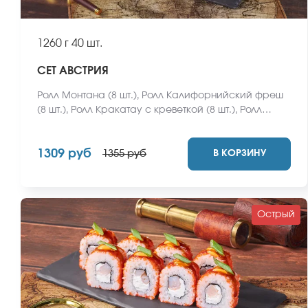
1260 г
40 шт.
СЕТ АВСТРИЯ
Ролл Монтана (8 шт.), Ролл Калифорнийский фреш
(8 шт.), Ролл Кракатау с креветкой (8 шт.), Ролл
Пермский (8 шт.), Ролл Анапский (8 шт.). *Не
забудьте заказать имбирь, васаби и соевый соус.
1309 руб
В КОРЗИНУ
Они не входят в стоимость заказа. *Внешний вид
1355 руб
блюда может отличаться от фото на сайте.
Острый