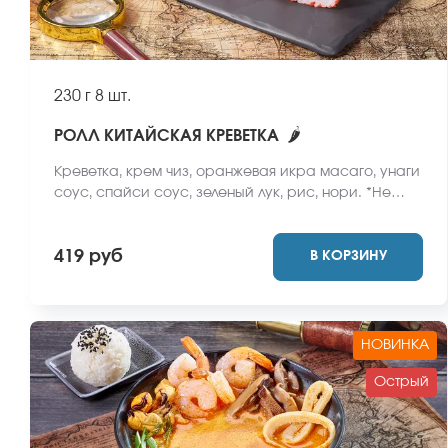
230 г
8 шт.
🌶
РОЛЛ КИТАЙСКАЯ КРЕВЕТКА
Креветка, крем чиз, оранжевая икра масаго, унаги
соус, спайси соус, зеленый лук, рис, нори. *Не
забудьте заказать имбирь, васаби и соевый соус.
Они не входят в стоимость заказа. *Внешний вид
419 руб
В КОРЗИНУ
блюда может отличаться от фото на сайте.
НОВИНКА
Острый