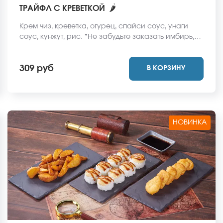
🌶
ТРАЙФЛ С КРЕВЕТКОЙ
Крем чиз, креветка, огурец, спайси соус, унаги
соус, кунжут, рис. *Не забудьте заказать имбирь,
васаби и соевый соус. Они не входят в стоимость
заказа. *Внешний вид блюда может отличаться от
309 руб
В КОРЗИНУ
фото на сайте.
НОВИНКА