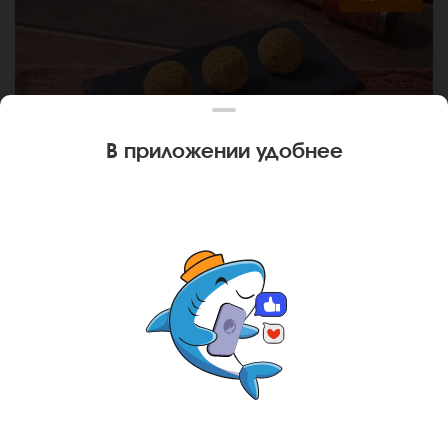
В приложении удобнее
75 г
МУРАШИ ИЗЮМ
Фирменный десерт. *Внешний вид блюда может
отличаться от фото на сайте.
Ваш город
Тюмень
?
В КОРЗИНУ
249 руб
НЕТ, ДРУГОЙ
ДА, СПАСИБО