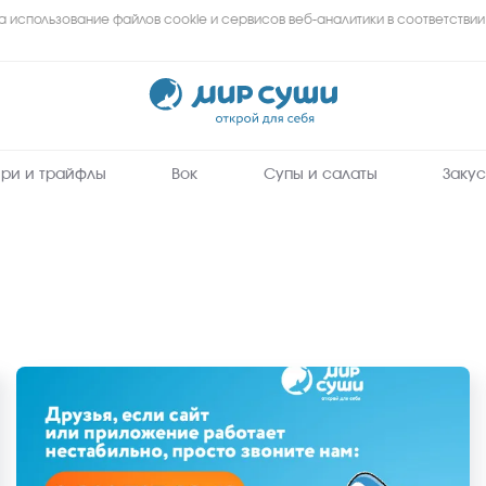
а использование файлов cookie и сервисов веб-аналитики в соответствии
Мир
Суши
-
заказать
вкусные
роллы,
суши,
сеты
ри и трайфлы
Вок
Супы и салаты
Закус
на
дом
и
в
офис
в
Тюмени