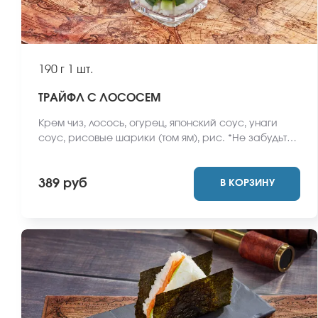
190 г
1 шт.
ТРАЙФЛ С ЛОСОСЕМ
Крем чиз, лосось, огурец, японский соус, унаги
соус, рисовые шарики (том ям), рис. *Не забудьте
заказать имбирь, васаби и соевый соус. Они не
входят в стоимость заказа. *Внешний вид блюда
389 руб
В КОРЗИНУ
может отличаться от фото на сайте.