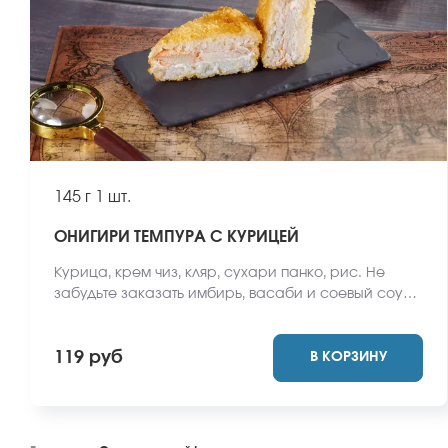
145 г
1 шт.
ОНИГИРИ ТЕМПУРА С КУРИЦЕЙ
Курица, крем чиз, кляр, сухари панко, рис. Не
забудьте заказать имбирь, васаби и соевый соус.
Они не входят в стоимость заказа. *Внешний вид
блюда может отличаться от фото на сайте.
119 руб
В КОРЗИНУ