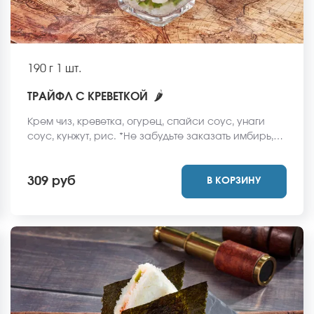
190 г
1 шт.
🌶
ТРАЙФЛ С КРЕВЕТКОЙ
Крем чиз, креветка, огурец, спайси соус, унаги
соус, кунжут, рис. *Не забудьте заказать имбирь,
васаби и соевый соус. Они не входят в стоимость
заказа. *Внешний вид блюда может отличаться от
309 руб
В КОРЗИНУ
фото на сайте.