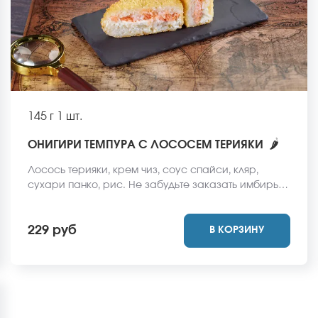
145 г
1 шт.
🌶
ОНИГИРИ ТЕМПУРА С ЛОСОСЕМ ТЕРИЯКИ
Лосось терияки, крем чиз, соус спайси, кляр,
сухари панко, рис. Не забудьте заказать имбирь,
васаби и соевый соус. Они не входят в стоимость
заказа. *Внешний вид блюда может отличаться от
229 руб
В КОРЗИНУ
фото на сайте.