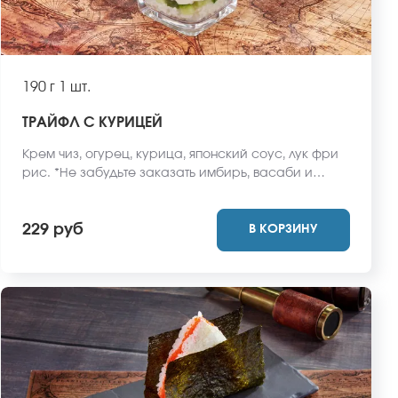
190 г
1 шт.
ТРАЙФЛ С КУРИЦЕЙ
Крем чиз, огурец, курица, японский соус, лук фри
рис. *Не забудьте заказать имбирь, васаби и
соевый соус. Они не входят в стоимость заказа.
*Внешний вид блюда может отличаться от фото на
229 руб
В КОРЗИНУ
сайте.