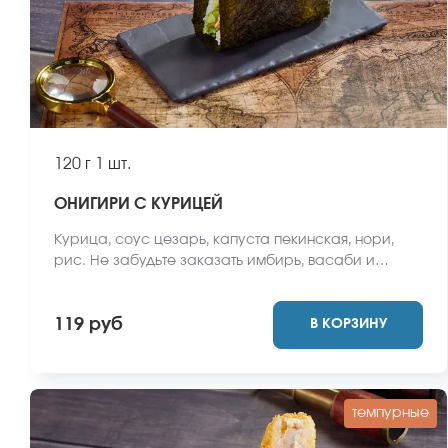
120 г
1 шт.
ОНИГИРИ С КУРИЦЕЙ
Курица, соус цезарь, капуста пекинская, нори,
рис. Не забудьте заказать имбирь, васаби и
соевый соус. Они не входят в стоимость заказа.
*Внешний вид блюда может отличаться от фото на
119 руб
В КОРЗИНУ
сайте.
темпурные