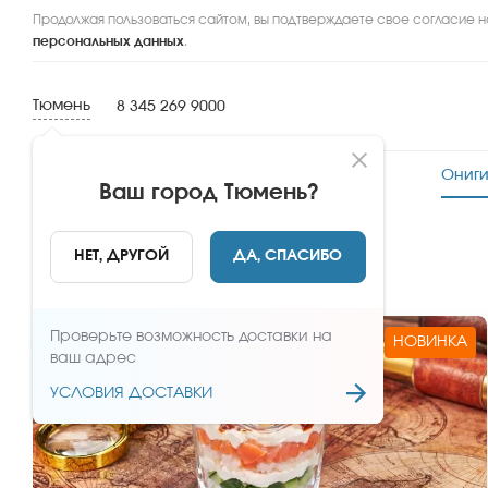
Продолжая пользоваться сайтом, вы подтверждаете свое согласие н
персональных данных
.
Тюмень
8 345 269 9000
Новинки
Сеты
Роллы и суши
Ониги
Ваш город
Тюмень
?
Онигири и трайфлы
НЕТ, ДРУГОЙ
ДА, СПАСИБО
Проверьте возможность доставки на
НОВИНКА
ваш адрес
УСЛОВИЯ ДОСТАВКИ