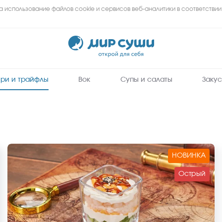
а использование файлов cookie и сервисов веб-аналитики в соответствии
Мир
Суши
-
заказать
вкусные
роллы,
суши,
сеты
ри и трайфлы
Вок
Супы и салаты
Закус
на
дом
и
в
офис
в
Тюмени
НОВИНКА
Острый