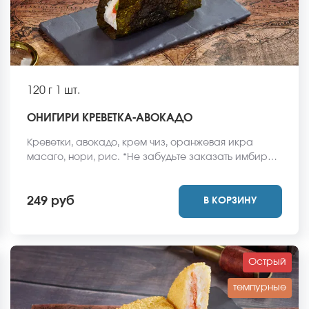
120 г
1 шт.
ОНИГИРИ КРЕВЕТКА-АВОКАДО
Креветки, авокадо, крем чиз, оранжевая икра
масаго, нори, рис. *Не забудьте заказать имбирь,
васаби и соевый соус. Они не входят в стоимость
заказа. *Внешний вид блюда может отличаться от
249 руб
В КОРЗИНУ
фото на сайте.
Острый
темпурные