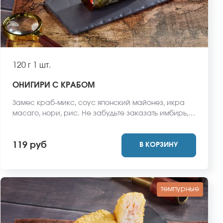
120 г
1 шт.
ОНИГИРИ С КРАБОМ
Замес краб-микс, соус японский майонез, икра
масаго, нори, рис. Не забудьте заказать имбирь,
васаби и соевый соус. Они не входят в стоимость
заказа. *Внешний вид блюда может отличаться от
119 руб
В КОРЗИНУ
фото на сайте.
темпурные