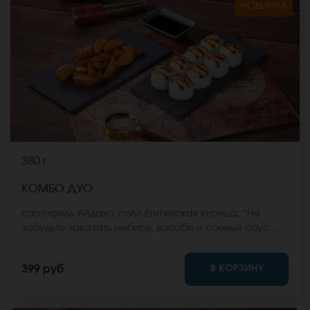
НОВИНКА
380 г
КОМБО ДУО
Картофель Айдахо, ролл Египетская курица. *Не
забудьте заказать имбирь, васаби и соевый соус.
Они не входят в стоимость заказа. *Внешний вид
блюда может отличаться от фото на сайте.
В КОРЗИНУ
399 руб