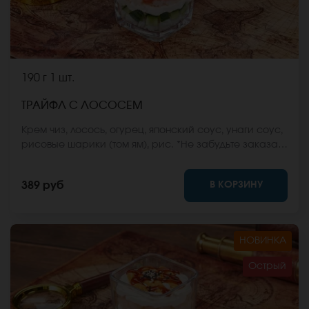
190 г
1 шт.
ТРАЙФЛ С ЛОСОСЕМ
Крем чиз, лосось, огурец, японский соус, унаги соус,
рисовые шарики (том ям), рис. *Не забудьте заказать
имбирь, васаби и соевый соус. Они не входят в
стоимость заказа. *Внешний вид блюда может
В КОРЗИНУ
389 руб
отличаться от фото на сайте.
НОВИНКА
Острый