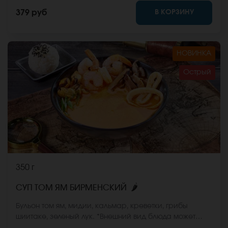
сайте.
В КОРЗИНУ
379 руб
НОВИНКА
Острый
350 г
🌶
СУП ТОМ ЯМ БИРМЕНСКИЙ
Бульон том ям, мидии, кальмар, креветки, грибы
шиитаке, зеленый лук. *Внешний вид блюда может
отличаться от фото на сайте.