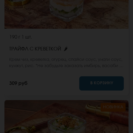
190 г
1 шт.
🌶
ТРАЙФЛ С КРЕВЕТКОЙ
Крем чиз, креветка, огурец, спайси соус, унаги соус,
кунжут, рис. *Не забудьте заказать имбирь, васаби и
соевый соус. Они не входят в стоимость заказа.
*Внешний вид блюда может отличаться от фото на
В КОРЗИНУ
309 руб
сайте.
НОВИНКА