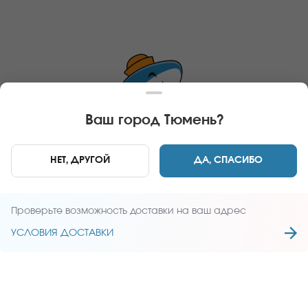
75 г
МУРАШИ ИЗЮМ
Фирменный десерт. *Внешний вид блюда может
отличаться от фото на сайте.
Ваш город
Тюмень
?
В КОРЗИНУ
249 руб
НЕТ, ДРУГОЙ
ДА, СПАСИБО
Главная
Новинки
Проверьте возможность доставки на ваш адрес
ПЕРЕЙТИ
УСЛОВИЯ ДОСТАВКИ