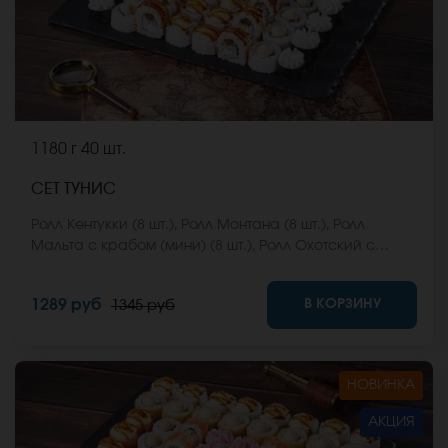
1180 г
40 шт.
СЕТ ТУНИС
Ролл Кентукки (8 шт.), Ролл Монтана (8 шт.), Ролл
Мальта с крабом (мини) (8 шт.), Ролл Охотский с
креветкой (8 шт.), Ролл Египетская курица (8 шт.) *Не
забудьте заказать имбирь, васаби и соевый соус.
В КОРЗИНУ
1289 руб
1345 руб
Они не входят в стоимость заказа. *Внешний вид
блюда может отличаться от фото на сайте.
НОВИНКА
АКЦИЯ