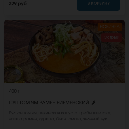
В КОРЗИНУ
329 руб
НОВИНКА
Острый
400 г
🌶
СУП ТОМ ЯМ РАМЕН БИРМЕНСКИЙ
Бульон том ям, пекинская капуста, грибы шиитаке,
лапша рамен, курица, блин томаго, зеленый лук.
*Внешний вид блюда может отличаться от фото на