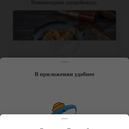
Рекомендуем попробовать
:
В приложении удобнее
180 г
ИТАЛЬЯНСКИЙ С КРЕВЕТКОЙ
Креветка, сухари, помидор, сыр пармезан, соус
цезарь, капуста пекинская. *Внешний вид блюда
может отличаться от фото на сайте.
379 руб
В КОРЗИНУ