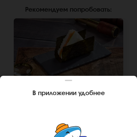
Рекомендуем попробовать
:
В приложении удобнее
120 г
1 шт.
ОНИГИРИ С ЛОСОСЕМ
Лосось, крем чиз, авокадо, нори, рис. Не
забудьте заказать имбирь, васаби и соевый
соус. Они не входят в стоимость заказа.