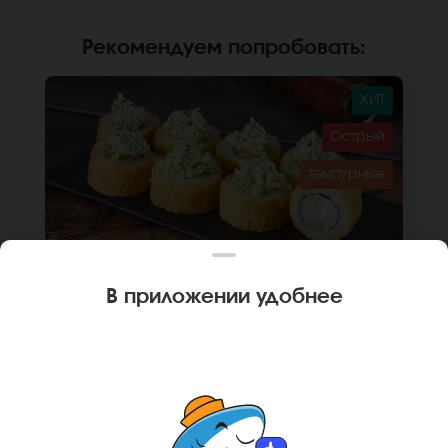
Рекомендуем попробовать
:
ХИТ
Острый
темпурные
В приложении удобнее
270 г
8 шт.
🌶
РОЛЛ ГОНКОНГ
Креветка, крем чиз, кляр, сухари
панировочные, соус мацахиро, рис, нори.
Не забудьте заказать имбирь, васаби и