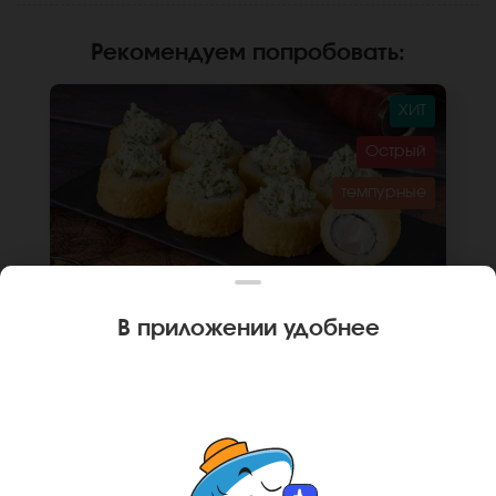
Рекомендуем попробовать
:
ХИТ
Острый
темпурные
В приложении удобнее
270 г
8 шт.
🌶
РОЛЛ ГОНКОНГ
Креветка, крем чиз, кляр, сухари
панировочные, соус мацахиро, рис, нори.
Не забудьте заказать имбирь, васаби и