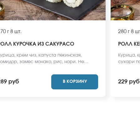
70 г
8 шт.
280 г
8 шт
РОЛЛ КУРОЧКА ИЗ САКУРАСО
РОЛЛ КЕ
урица, крем чиз, капуста пекинская,
Курица, к
омидор, замес монако, рис, нори. Не
сухари па
абудьте заказать имбирь, васаби и соевый
заказать 
оус. Они не входят в стоимость заказа.
Они не вх
289 руб
229 руб
В КОРЗИНУ
Внешний вид блюда может отличаться от
вид блюда
ото на сайте.
сайте.