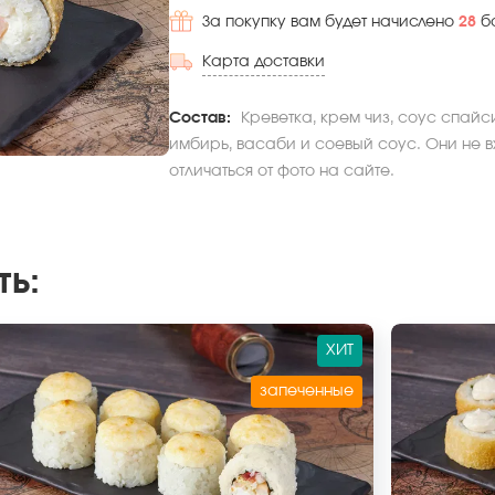
За покупку вам будет начислено
28
б
Карта доставки
Состав:
Креветка, крем чиз, соус спайси
имбирь, васаби и соевый соус. Они не в
отличаться от фото на сайте.
ть
:
ХИТ
запеченные