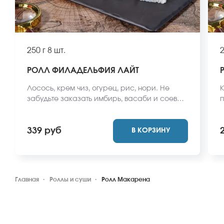
250 г
8 шт.
2
РОЛЛ ФИЛАДЕЛЬФИЯ ЛАЙТ
Лосось, крем чиз, огурец, рис, нори. Не
К
забудьте заказать имбирь, васаби и соевый
п
соус. Они не входят в стоимость заказа.
з
*Внешний вид блюда может отличаться от
с
339 руб
В КОРЗИНУ
фото на сайте.
*
ф
Главная
Роллы и суши
Ролл Макарена