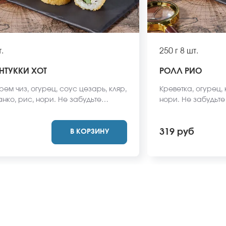
.
250 г
8 шт.
НТУККИ ХОТ
РОЛЛ РИО
рем чиз, огурец, соус цезарь, кляр,
Креветка, огурец, 
нко, рис, нори. Не забудьте
нори. Не забудьте
имбирь, васаби и соевый соус.
и соевый соус. Он
одят в стоимость заказа. *Внешний
заказа. *Внешний
319 руб
В КОРЗИНУ
 может отличаться от фото на
отличаться от фото