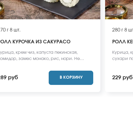
70 г
8 шт.
280 г
8 шт
РОЛЛ КУРОЧКА ИЗ САКУРАСО
РОЛЛ КЕ
урица, крем чиз, капуста пекинская,
Курица, к
омидор, замес монако, рис, нори. Не
сухари па
абудьте заказать имбирь, васаби и соевый
заказать 
оус. Они не входят в стоимость заказа.
Они не вх
289 руб
229 руб
В КОРЗИНУ
Внешний вид блюда может отличаться от
вид блюда
ото на сайте.
сайте.