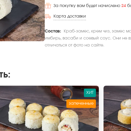
За покупку вам будет начислено
24
б
Карта доставки
Состав:
Краб-замес, крем чиз, замес мо
имбирь, васаби и соевый соус. Они не в
отличаться от фото на сайте.
ть
:
ХИТ
запеченные