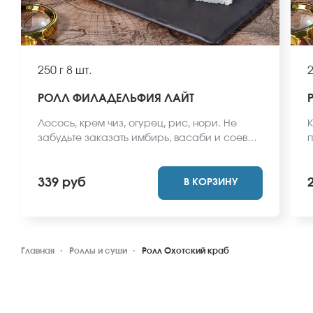
250 г
8 шт.
2
РОЛЛ ФИЛАДЕЛЬФИЯ ЛАЙТ
Лосось, крем чиз, огурец, рис, нори. Не
К
забудьте заказать имбирь, васаби и соевый
п
соус. Они не входят в стоимость заказа.
з
*Внешний вид блюда может отличаться от
с
339 руб
В КОРЗИНУ
фото на сайте.
*
ф
Главная
Роллы и суши
Ролл Охотский краб