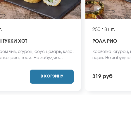
.
250 г
8 шт.
НТУККИ ХОТ
РОЛЛ РИО
рем чиз, огурец, соус цезарь, кляр,
Креветка, огурец, 
нко, рис, нори. Не забудьте
нори. Не забудьте
имбирь, васаби и соевый соус.
и соевый соус. Он
одят в стоимость заказа. *Внешний
заказа. *Внешний
319 руб
В КОРЗИНУ
 может отличаться от фото на
отличаться от фото