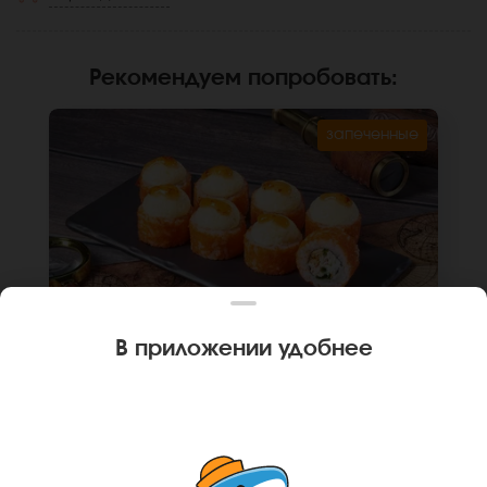
Рекомендуем попробовать
:
запеченные
В приложении удобнее
280 г
8 шт.
РОЛЛ КРАСНОЯРСКИЙ
Лосось терияки, крем чиз, зеленый лук, крем
краб соус, икра масаго оранжевая, монако