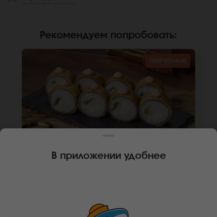
Рекомендуем попробовать
:
темпурные
В приложении удобнее
260 г
8 шт.
РОЛЛ СОЧИНСКИЙ
Курица, крем чиз, лук зеленый, темпурный
кляр, панировочные сухари, соус яки, рис,