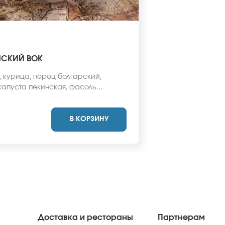
НСКИЙ ВОК
, курица, перец болгарский,
капуста пекинская, фасоль
я, лук репчатый, соус вок, кунжут.
вид блюда может отличаться от
В КОРЗИНУ
айте.
Доставка и рестораны
Партнерам