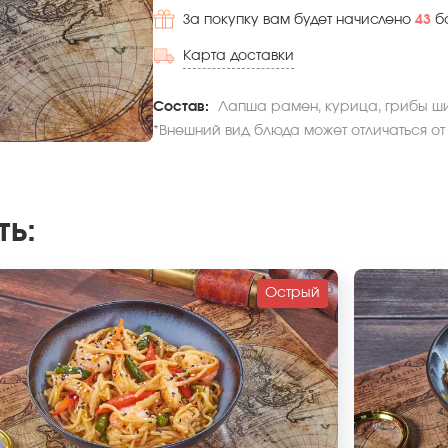
За покупку вам будет начислено
43
б
Карта доставки
Состав:
Лапша рамен, курица, грибы шии
*Внешний вид блюда может отличаться от
ть
:
Острый