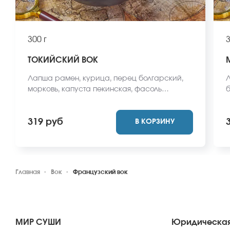
300 г
3
ТОКИЙСКИЙ ВОК
Лапша рамен, курица, перец болгарский,
Л
морковь, капуста пекинская, фасоль
б
стручковая, лук репчатый, соус вок, кунжут.
ф
*Внешний вид блюда может отличаться от
с
319 руб
В КОРЗИНУ
фото на сайте.
о
Главная
Вок
Французский вок
МИР СУШИ
Юридическая