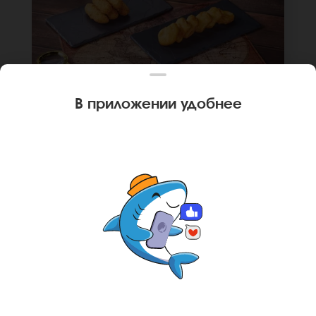
В приложении удобнее
210 г
КОМБО ФРИ СЫР И НАГГЕТСЫ
Сырные палочки, наггетсы куриные.
*Внешний вид блюда может отличаться от
фото на сайте.
В КОРЗИНУ
369 руб
Ваш город
Тюмень
?
НЕТ, ДРУГОЙ
ДА, СПАСИБО
Главная
Комбо
Комбо фри сыр и айдахо