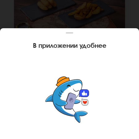
В приложении удобнее
220 г
КОМБО ФРИ СЫР И АЙДАХО
Картофель айдахо, сырные палочки.
*Внешний вид блюда может отличаться от
фото на сайте.
В КОРЗИНУ
369 руб
Ваш город
Тюмень
?
НЕТ, ДРУГОЙ
ДА, СПАСИБО
Главная
Комбо
Комбо фри сыр и наггетсы