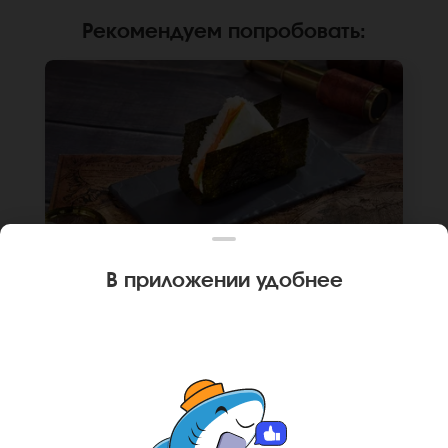
Рекомендуем попробовать
:
В приложении удобнее
120 г
1 шт.
ОНИГИРИ С ЛОСОСЕМ
Лосось, крем чиз, авокадо, нори, рис. Не
забудьте заказать имбирь, васаби и соевый
соус. Они не входят в стоимость заказа.
*Внешний вид блюда может отличаться от