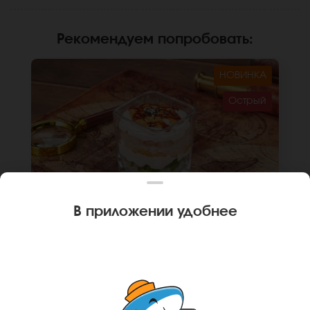
Рекомендуем попробовать
:
НОВИНКА
Острый
В приложении удобнее
190 г
1 шт.
🌶
ТРАЙФЛ С КРЕВЕТКОЙ
Крем чиз, креветка, огурец, спайси соус,
унаги соус, кунжут, рис. *Не забудьте