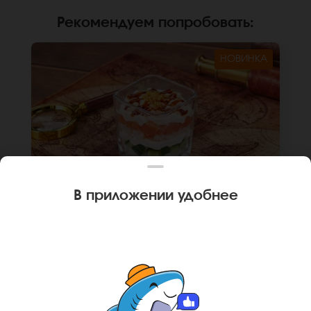
Рекомендуем попробовать
:
НОВИНКА
В приложении удобнее
190 г
1 шт.
ТРАЙФЛ С ЛОСОСЕМ
Крем чиз, лосось, огурец, японский соус,
унаги соус, рисовые шарики (том ям), рис.
*Не забудьте заказать имбирь, васаби и
соевый соус. Они не входят в стоимость