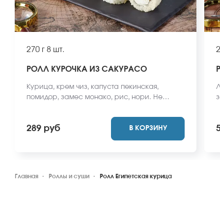
270 г
8 шт.
2
РОЛЛ КУРОЧКА ИЗ САКУРАСО
Курица, крем чиз, капуста пекинская,
Л
помидор, замес монако, рис, нори. Не
з
забудьте заказать имбирь, васаби и соевый
О
соус. Они не входят в стоимость заказа.
в
289 руб
В КОРЗИНУ
*Внешний вид блюда может отличаться от
с
фото на сайте.
Главная
Роллы и суши
Ролл Египетская курица