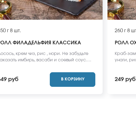
50 г
8 шт.
260 г
8 шт
РОЛЛ ФИЛАДЕЛЬФИЯ КЛАССИКА
РОЛЛ О
осось, крем чиз, рис , нори. Не забудьте
Краб-заме
аказать имбирь, васаби и соевый соус.
унаги, ри
ни не входят в стоимость заказа. *Внешний
имбирь, 
ид блюда может отличаться от фото на
входят в 
549 руб
249 руб
В КОРЗИНУ
айте.
блюда мож