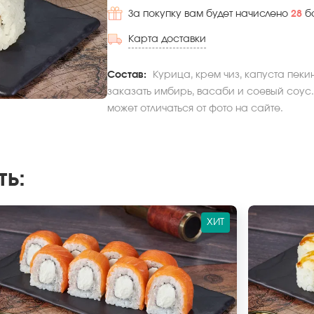
За покупку вам будет начислено
28
б
Карта доставки
Состав:
Курица, крем чиз, капуста пеки
заказать имбирь, васаби и соевый соус.
может отличаться от фото на сайте.
ть
:
ХИТ