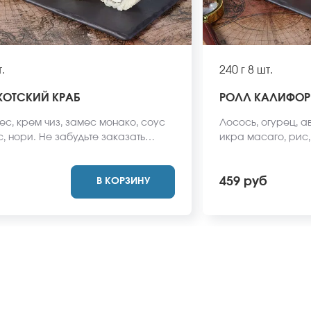
.
240 г
8 шт.
ХОТСКИЙ КРАБ
РОЛЛ КАЛИФО
с, крем чиз, замес монако, соус
Лосось, огурец, а
с, нори. Не забудьте заказать
икра масаго, рис,
васаби и соевый соус. Они не
заказать имбирь, 
стоимость заказа. *Внешний вид
Они не входят в с
459 руб
В КОРЗИНУ
ет отличаться от фото на сайте.
вид блюда может о
сайте.