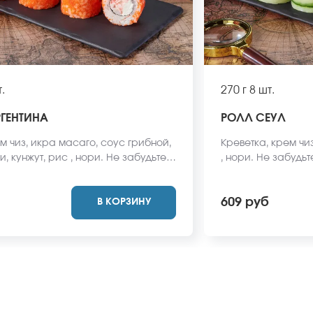
.
270 г
8 шт.
ГЕНТИНА
РОЛЛ СЕУЛ
м чиз, икра масаго, соус грибной,
Креветка, крем чиз
и, кунжут, рис , нори. Не забудьте
, нори. Не забудь
имбирь, васаби и соевый соус.
васаби и соевый с
одят в стоимость заказа. *Внешний
стоимость заказа
609 руб
В КОРЗИНУ
 может отличаться от фото на
может отличаться 