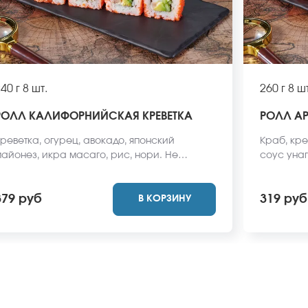
40 г
8 шт.
260 г
8 шт
РОЛЛ КАЛИФОРНИЙСКАЯ КРЕВЕТКА
РОЛЛ АР
реветка, огурец, авокадо, японский
Краб, кре
айонез, икра масаго, рис, нори. Не
соус унаг
абудьте заказать имбирь, васаби и соевый
заказать 
оус. Они не входят в стоимость заказа.
Они не вх
379 руб
319 руб
В КОРЗИНУ
Внешний вид блюда может отличаться от
вид блюда
ото на сайте.
сайте.