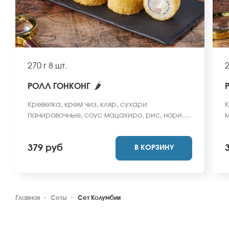
270 г
8 шт.
2
🌶
РОЛЛ ГОНКОНГ
Креветка, крем чиз, кляр, сухари
К
панировочные, соус мацахиро, рис, нори.
м
Не забудьте заказать имбирь, васаби и
з
соевый соус. Они не входят в стоимость
с
379 руб
В КОРЗИНУ
заказа. *Внешний вид блюда может
*
отличаться от фото на сайте.
ф
Главная
Сеты
Сет Колумбия