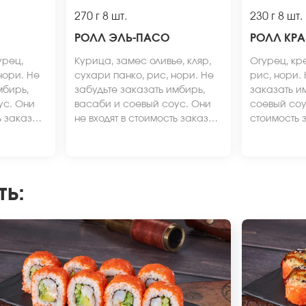
270 г
8 шт.
230 г
8 шт.
РОЛЛ ЭЛЬ-ПАСО
РОЛЛ КРА
урец,
Курица, замес оливье, кляр,
Огурец, кре
нори. Не
сухари панко, рис, нори. Не
рис, нори.
мбирь,
забудьте заказать имбирь,
заказать и
ус. Они
васаби и соевый соус. Они
соевый соус
ь заказа.
не входят в стоимость заказа.
стоимость 
 может
*Внешний вид блюда может
вид блюда 
а сайте.
отличаться от фото на сайте.
от фото на 
ть
: