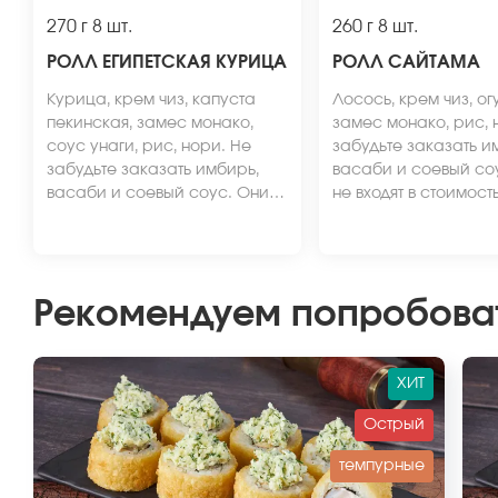
270 г
8 шт.
260 г
8 шт.
РОЛЛ ЕГИПЕТСКАЯ КУРИЦА
РОЛЛ САЙТАМА
Курица, крем чиз, капуста
Лосось, крем чиз, ог
пекинская, замес монако,
замес монако, рис, 
соус унаги, рис, нори. Не
забудьте заказать и
забудьте заказать имбирь,
васаби и соевый со
васаби и соевый соус. Они
не входят в стоимост
не входят в стоимость заказа.
*Внешний вид блюда
*Внешний вид блюда может
отличаться от фото н
отличаться от фото на сайте.
Рекомендуем попробова
ХИТ
Острый
темпурные