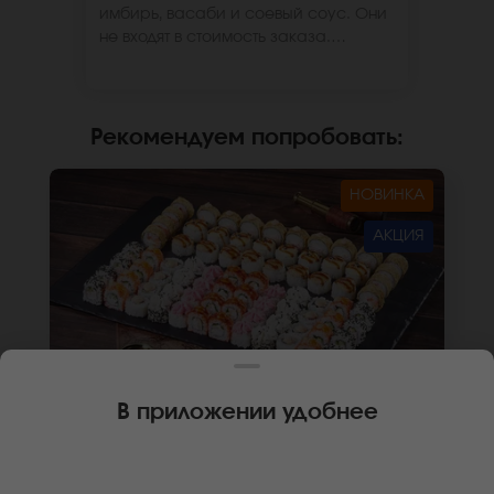
имбирь, васаби и соевый соус. Они
не входят в стоимость заказа.
*Внешний вид блюда может
отличаться от фото на сайте.
Рекомендуем попробовать
:
НОВИНКА
АКЦИЯ
В приложении удобнее
2530 г
80 шт.
СЕТ ИТАЛИЯ