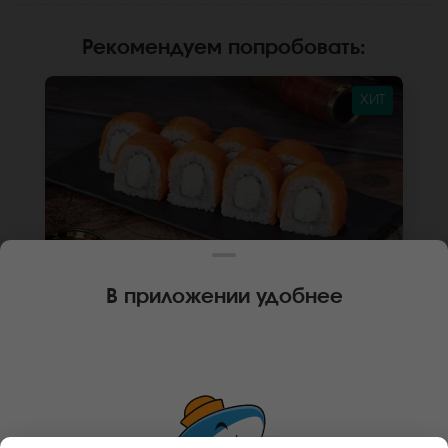
Рекомендуем попробовать
:
ХИТ
В приложении удобнее
250 г
8 шт.
РОЛЛ ФИЛАДЕЛЬФИЯ КЛАССИКА
Лосось, крем чиз, рис , нори. Не забудьте
заказать имбирь, васаби и соевый соус.
Они не входят в стоимость заказа. *Внешний