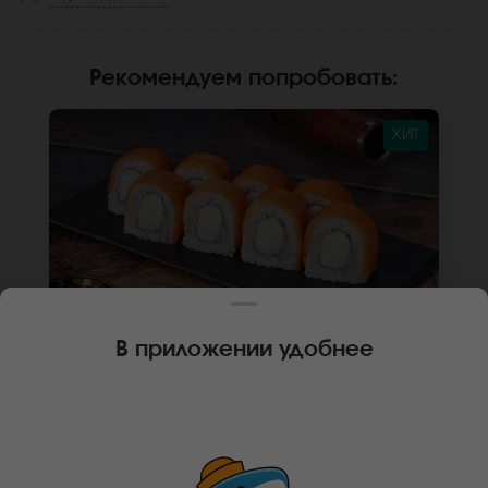
Рекомендуем попробовать
:
ХИТ
В приложении удобнее
250 г
8 шт.
РОЛЛ ФИЛАДЕЛЬФИЯ КЛАССИКА
Лосось, крем чиз, рис , нори. Не забудьте
заказать имбирь, васаби и соевый соус.