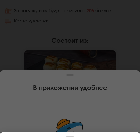
За покупку вам будет начислено
206
баллов
Карта доставки
Состоит из
:
В приложении удобнее
270 г
8 шт.
РОЛЛ ЕГИПЕТСКАЯ КУРИЦА
Курица, крем чиз, капуста
пекинская, замес монако, соус
унаги, рис, нори. Не забудьте